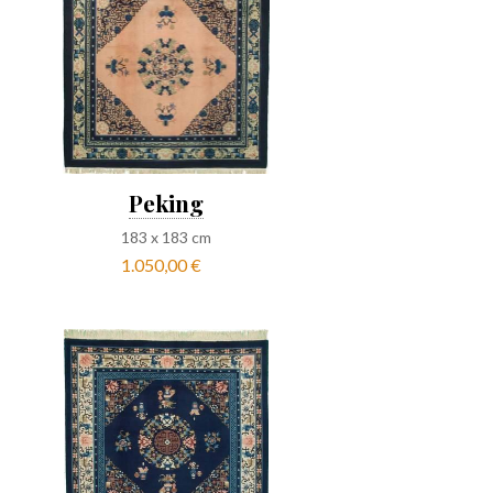
Peking
183
x
183
cm
1.050,00 €