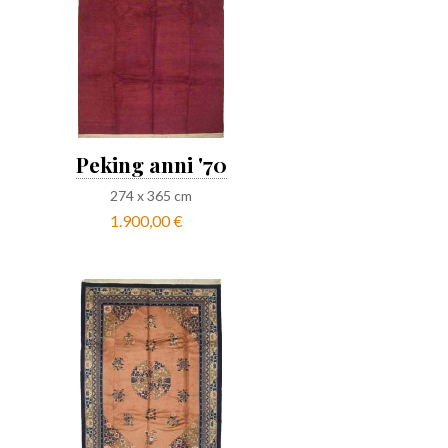
Peking anni '70
274
x
365
cm
1.900,00 €