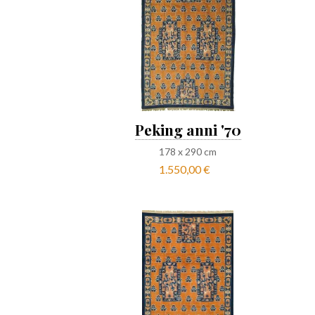
Peking anni '70
178
x
290
cm
1.550,00 €