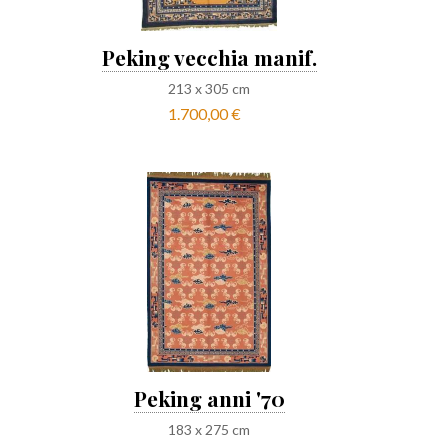
Peking vecchia manif.
213
x
305
cm
1.700,00 €
Peking anni '70
183
x
275
cm