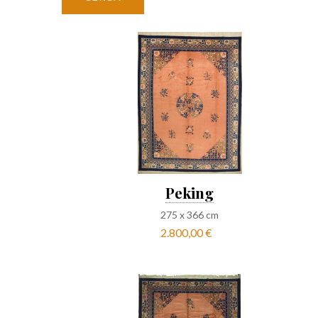
Peking
275
x
366
cm
2.800,00 €