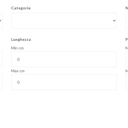
Categorie
N
Lunghezza
P
Min cm
M
Max cm
M