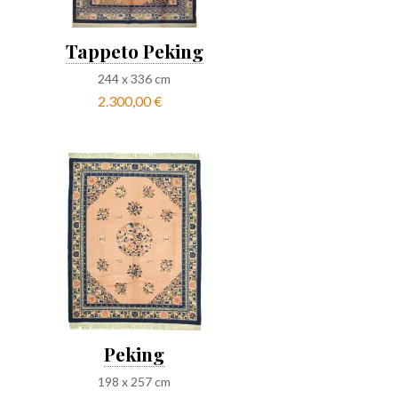
Tappeto Peking
244
x
336
cm
2.300,00 €
Peking
198
x
257
cm