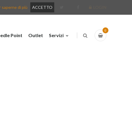
 saperne di più
ACCETTO
LOGIN
0
edle Point
Outlet
Servizi