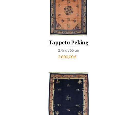
Tappeto Peking
275
x
366
cm
2.800,00 €