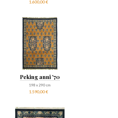
1.600,00 €
Peking anni '70
198
x
290
cm
1.590,00 €