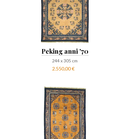
Peking anni '70
244
x
305
cm
2.550,00 €