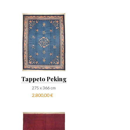
Tappeto Peking
275
x
366
cm
2.800,00 €