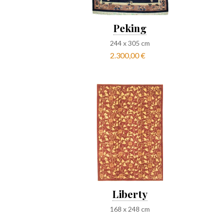
Peking
244
x
305
cm
2.300,00 €
Liberty
168
x
248
cm