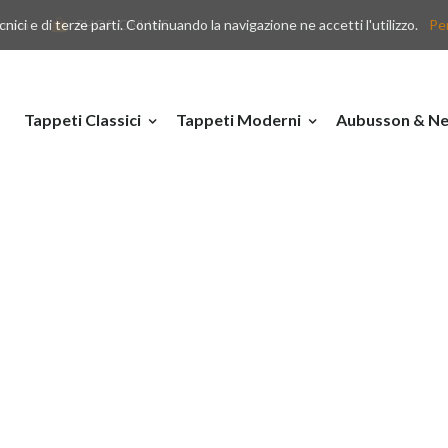
nici e di terze parti. Continuando la navigazione ne accetti l'utilizzo.
y.com
SHOP ONLINE
Per
Tappeti Classici
Tappeti Moderni
Aubusson & Ne