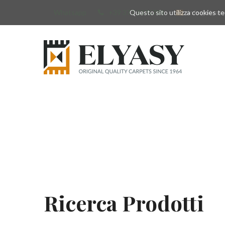
Whatsapp
+39 377 3375788
Questo sito utilizza cookies tec
info@elyas
Ricerca Prodotti