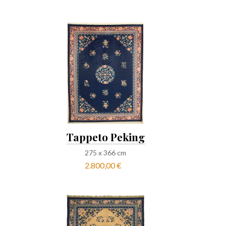
Tappeto Peking
275
x
366
cm
2.800,00 €