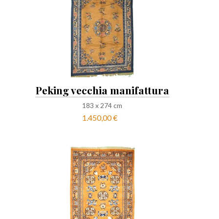
Peking vecchia manifattura
183
x
274
cm
1.450,00 €