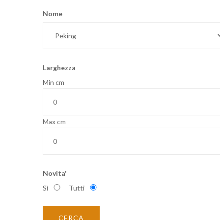
Nome
Larghezza
Min cm
Max cm
Novita'
Sì
Tutti
CERCA