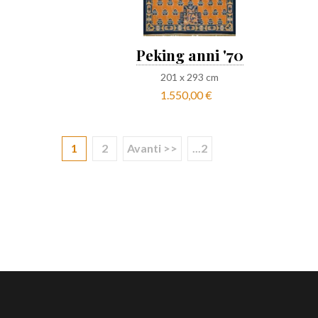
Peking anni '70
201
x
293
cm
1.550,00 €
1
2
Avanti >>
...2