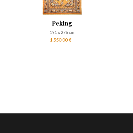
Peking
191
x
276
cm
1.550,00 €