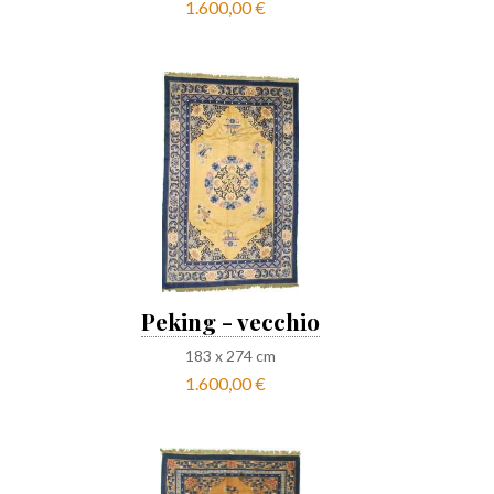
1.600,00 €
Peking - vecchio
183
x
274
cm
1.600,00 €