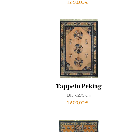
1.650,00 €
Tappeto Peking
185
x
273
cm
1.600,00 €