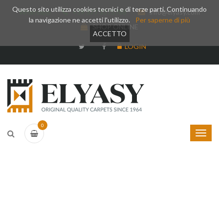
Questo sito utilizza cookies tecnici e di terze parti. Continuando
Whatsapp
+39 377 3375788
info@elyasy.com
la navigazione ne accetti l'utilizzo.
Per saperne di più
SHOP ONLINE
ACCETTO
LOGIN
0