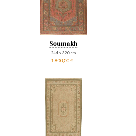
Soumakh
244
x
320
cm
1.800,00 €