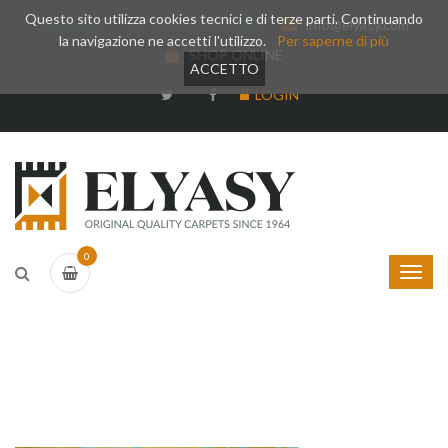
Questo sito utilizza cookies tecnici e di terze parti. Continuando
Whatsapp
+39 377 3375788
info@elyasy.com
la navigazione ne accetti l'utilizzo.
Per saperne di più
SHOP ONLINE
ACCETTO
LOGIN
0