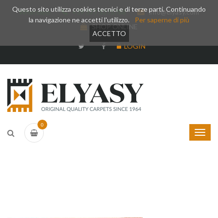
Questo sito utilizza cookies tecnici e di terze parti. Continuando
Whatsapp
+39 377 3375788
info@elyasy.com
la navigazione ne accetti l'utilizzo.
Per saperne di più
SHOP ONLINE
ACCETTO
LOGIN
0