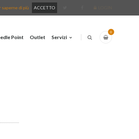
 saperne di più
ACCETTO
LOGIN
0
edle Point
Outlet
Servizi