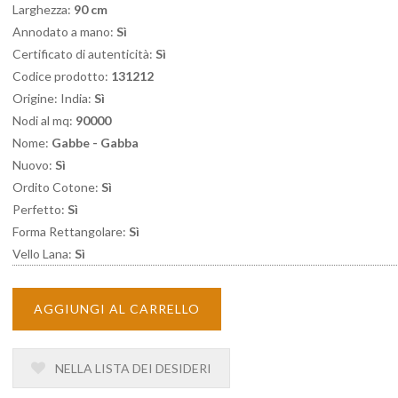
Larghezza:
90 cm
Annodato a mano:
Sì
Certificato di autenticità:
Sì
Codice prodotto:
131212
Origine: India:
Sì
Nodi al mq:
90000
Nome:
Gabbe - Gabba
Nuovo:
Sì
Ordito Cotone:
Sì
Perfetto:
Sì
Forma Rettangolare:
Sì
Vello Lana:
Sì
AGGIUNGI AL CARRELLO
NELLA LISTA DEI DESIDERI