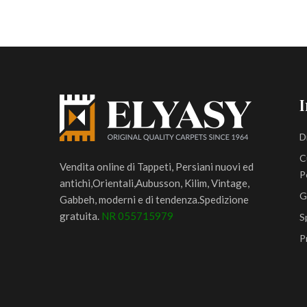
I
D
C
Vendita online di Tappeti, Persiani nuovi ed
P
antichi,Orientali,Aubusson, Kilim, Vintage,
G
Gabbeh, moderni e di tendenza.Spedizione
gratuita.
NR 055715979
S
P