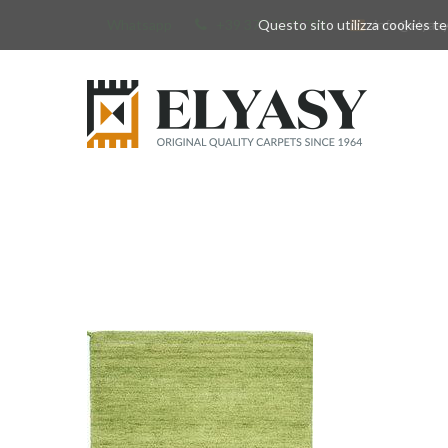
Whatsapp
+39 377 3375788
Questo sito utilizza cookies tec
info@elyas