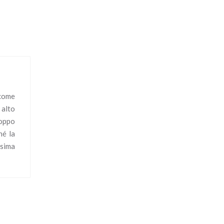
 come
 alto
roppo
hé la
ssima