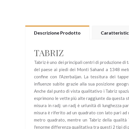
Descrizione Prodotto
Caratteristi
TABRIZ
Tabriz è uno dei principali centri di produzione di
del paese ai piedi dei Monti Sahand a 1348 metri
confine con l'Azerbaijan. La tessitura dei tappet
influenze subite grazie alla sua posizione geogr
Anche dal punto di vista qualitativo i Tabriz spaz
esprimono le vette più alte raggiunte da questa st
misura in radj: un radj è un'unità di lunghezza pa
misura è riferito ad un quadrato con lato pari ad 
metro quadrato, mentre un Tabriz della qualità
l'enorme differenza qualitativa tra questi 2 tipi di