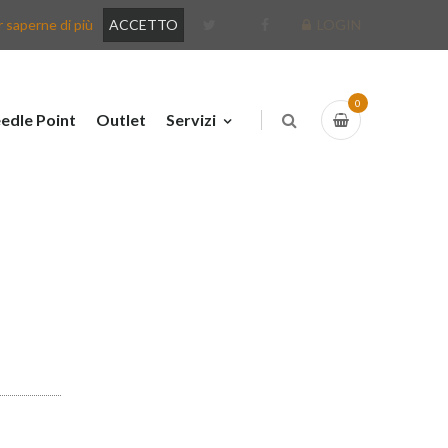
 saperne di più
ACCETTO
LOGIN
0
edle Point
Outlet
Servizi