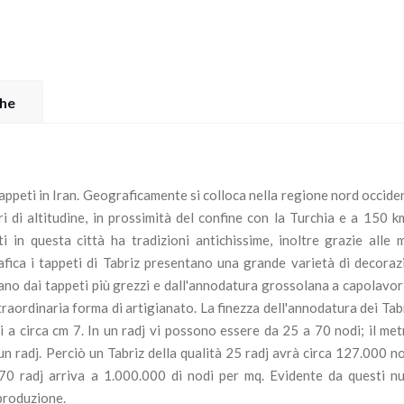
che
 tappeti in Iran. Geograficamente si colloca nella regione nord occide
 di altitudine, in prossimità del confine con la Turchia e a 150 k
i in questa città ha tradizioni antichissime, inoltre grazie alle 
afica i tappeti di Tabriz presentano una grande varietà di decoraz
iano dai tappeti più grezzi e dall'annodatura grossolana a capolavor
raordinaria forma di artigianato. La finezza dell'annodatura dei Tabr
ri a circa cm 7. In un radj vi possono essere da 25 a 70 nodi; il met
un radj. Perciò un Tabriz della qualità 25 radj avrà circa 127.000 no
 70 radj arriva a 1.000.000 di nodi per mq. Evidente da questi n
 produzione.