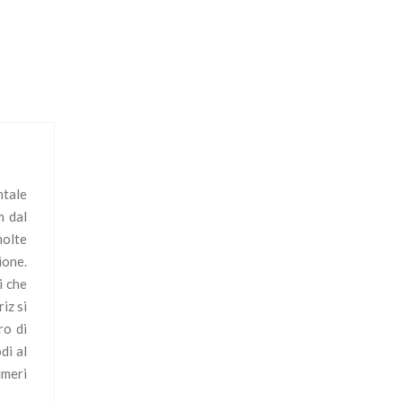
ntale
m dal
molte
ione.
i che
iz si
ro di
di al
umeri