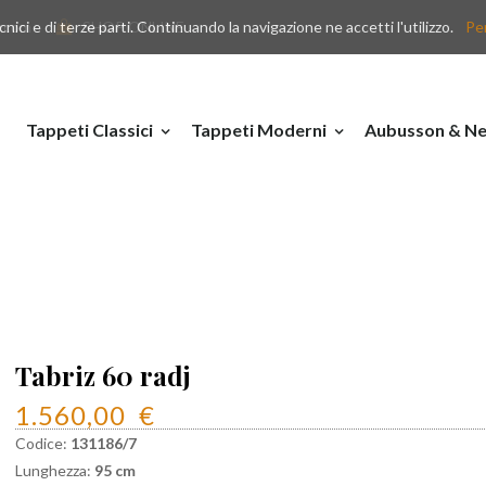
nici e di terze parti. Continuando la navigazione ne accetti l'utilizzo.
y.com
SHOP ONLINE
Per
Tappeti Classici
Tappeti Moderni
Aubusson & Ne
Tabriz 60 radj
1.560,00
€
Codice:
131186/7
Lunghezza:
95 cm