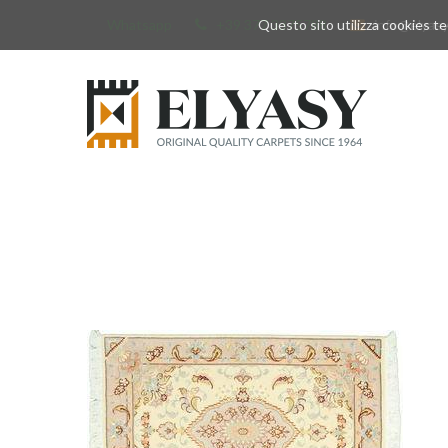
Whatsapp
+39 377 3375788
Questo sito utilizza cookies tec
info@elyas