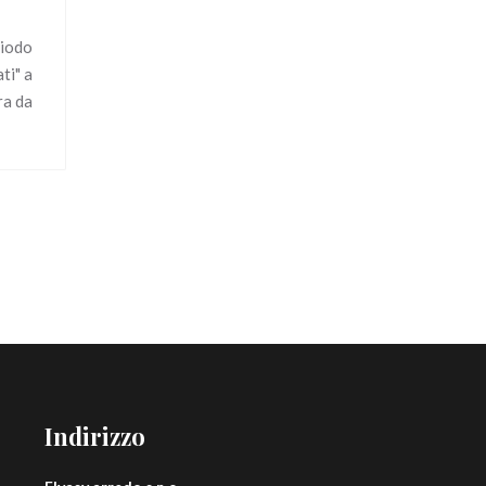
riodo
ti" a
ra da
Indirizzo