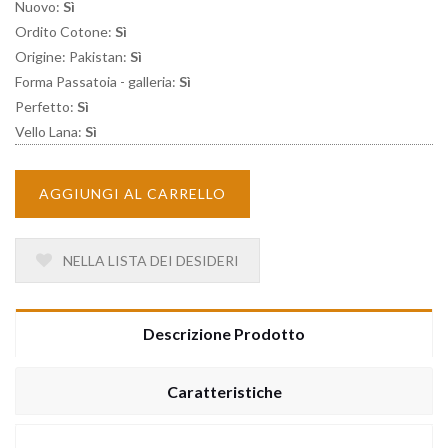
Nuovo:
Sì
Ordito Cotone:
Sì
Origine: Pakistan:
Sì
Forma Passatoia - galleria:
Sì
Perfetto:
Sì
Vello Lana:
Sì
AGGIUNGI AL CARRELLO
NELLA LISTA DEI DESIDERI
Descrizione Prodotto
Caratteristiche