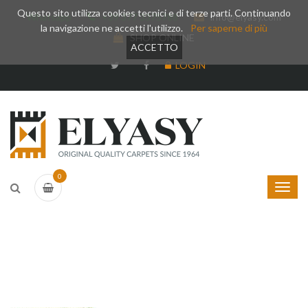
Questo sito utilizza cookies tecnici e di terze parti. Continuando
Whatsapp
+39 377 3375788
info@elyasy.com
la navigazione ne accetti l'utilizzo.
Per saperne di più
SHOP ONLINE
ACCETTO
LOGIN
0