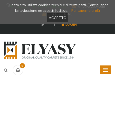
Questo sito utilizza cookies tecnici e di terze parti. Continuando
Whatsapp
+39 377 3375788
info@elyasy.com
la navigazione ne accetti l'utilizzo.
Per saperne di più
SHOP ONLINE
ACCETTO
LOGIN
0