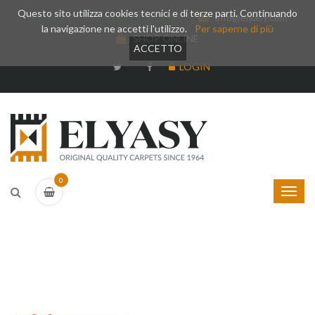
Questo sito utilizza cookies tecnici e di terze parti. Continuando
Whatsapp
+39 377 3375788
info@elyasy.com
la navigazione ne accetti l'utilizzo.
Per saperne di più
SHOP ONLINE
ACCETTO
LOGIN
0