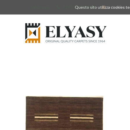
Whatsapp
+39 377 3375788
Questo sito utilizza cookies tec
info@elyas