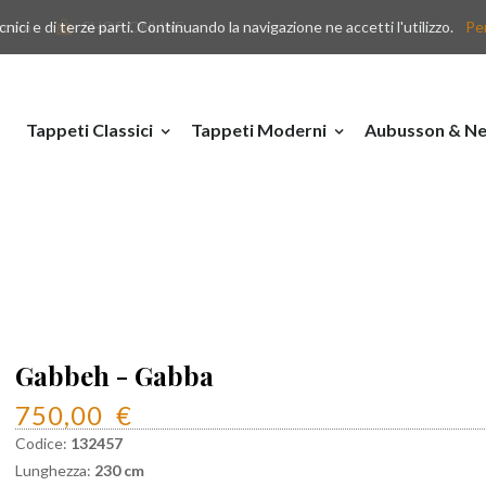
nici e di terze parti. Continuando la navigazione ne accetti l'utilizzo.
y.com
SHOP ONLINE
Per
Tappeti Classici
Tappeti Moderni
Aubusson & Ne
Gabbeh - Gabba
750,00
€
Codice:
132457
Lunghezza:
230 cm