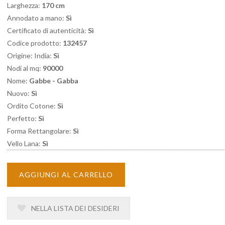
Larghezza:
170 cm
Annodato a mano:
Sì
Certificato di autenticità:
Sì
Codice prodotto:
132457
Origine: India:
Sì
Nodi al mq:
90000
Nome:
Gabbe - Gabba
Nuovo:
Sì
Ordito Cotone:
Sì
Perfetto:
Sì
Forma Rettangolare:
Sì
Vello Lana:
Sì
AGGIUNGI AL CARRELLO
NELLA LISTA DEI DESIDERI