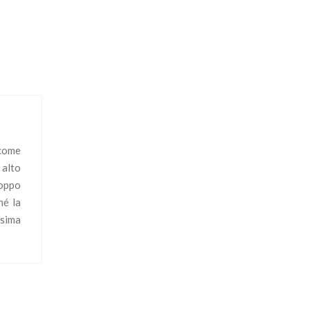
 come
 alto
roppo
hé la
ssima