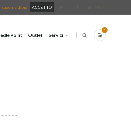
 saperne di più
ACCETTO
LOGIN
0
edle Point
Outlet
Servizi