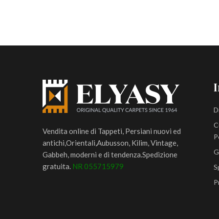
I
D
C
Vendita online di Tappeti, Persiani nuovi ed
P
antichi,Orientali,Aubusson, Kilim, Vintage,
G
Gabbeh, moderni e di tendenza.Spedizione
gratuita.
NR 055715979
S
P