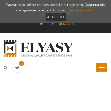
Questo sito utilizza cookies tecnici e di terze parti. Continuando
Whatsapp
+39 377 3375788
info@elyasy.com
la navigazione ne accetti l'utilizzo.
Per saperne di più
SHOP ONLINE
ACCETTO
LOGIN
0