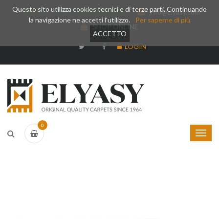
Questo sito utilizza cookies tecnici e di terze parti. Continuando
Whatsapp
+39 377 3375788
info@elyasy.com
la navigazione ne accetti l'utilizzo.
Per saperne di più
SHOP ONLINE
ACCETTO
LOGIN
0