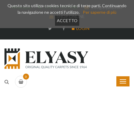
Questo sito utilizza cookies tecnici e di terze parti. Continuando
Whatsapp
+39 377 3375788
info@elyasy.com
la navigazione ne accetti l'utilizzo.
Per saperne di più
SHOP ONLINE
ACCETTO
LOGIN
0