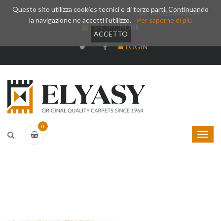
Questo sito utilizza cookies tecnici e di terze parti. Continuando
Whatsapp
+39 377 3375788
info@elyasy.com
la navigazione ne accetti l'utilizzo.
Per saperne di più
SHOP ONLINE
ACCETTO
LOGIN
0