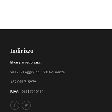
Indirizzo
Elyasy arredo s.n.c.
via G. B. Foggini, 11 - 50142 Firenze
+39 055 715979
P.IVA:
06517240484