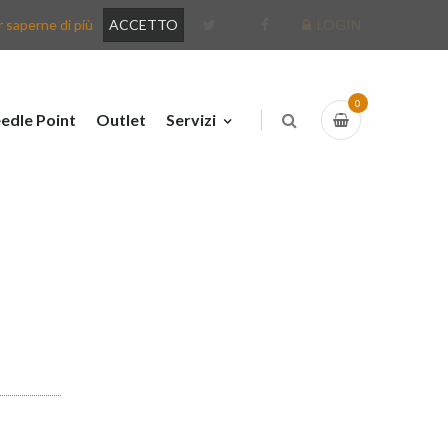
 saperne di più
ACCETTO
LOGIN
0
edle Point
Outlet
Servizi