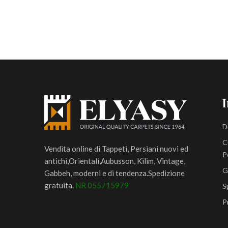
I
D
C
Vendita online di Tappeti, Persiani nuovi ed
P
antichi,Orientali,Aubusson, Kilim, Vintage,
G
Gabbeh, moderni e di tendenza.Spedizione
gratuita.
NR 055715979
S
P