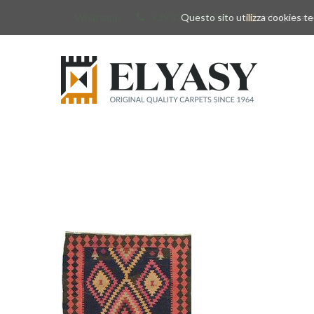
Whatsapp
+39 377 3375788
Questo sito utilizza cookies tec
info@elyas