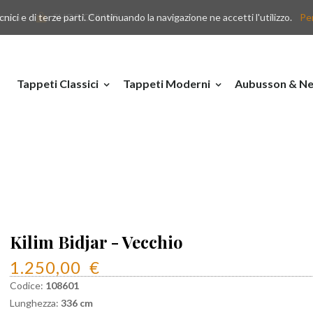
nici e di terze parti. Continuando la navigazione ne accetti l'utilizzo.
y.com
SHOP ONLINE
Per
Tappeti Classici
Tappeti Moderni
Aubusson & Ne
Kilim Bidjar - Vecchio
1.250,00
€
Codice:
108601
Lunghezza:
336 cm