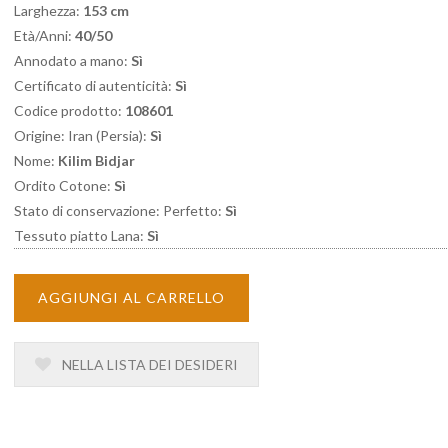
Larghezza:
153 cm
Età/Anni:
40/50
Annodato a mano:
Sì
Certificato di autenticità:
Sì
Codice prodotto:
108601
Origine: Iran (Persia):
Sì
Nome:
Kilim Bidjar
Ordito Cotone:
Sì
Stato di conservazione: Perfetto:
Sì
Tessuto piatto Lana:
Sì
AGGIUNGI AL CARRELLO
NELLA LISTA DEI DESIDERI