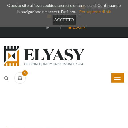
Questo sito utilizza cookies tecnici e di terze parti. Continuando
Whatsapp
+39 377 3375788
info@elyasy.com
la navigazione ne accetti l'utilizzo.
Per saperne di più
SHOP ONLINE
ACCETTO
LOGIN
0