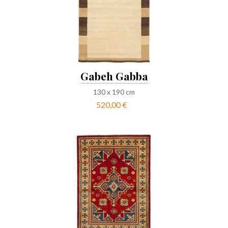
Gabeh Gabba
130
x
190
cm
520,00 €