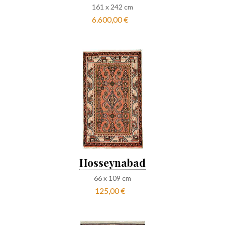
161
x
242
cm
6.600,00 €
Hosseynabad
66
x
109
cm
125,00 €