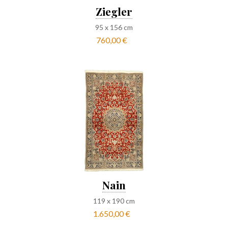
Ziegler
95
x
156
cm
760,00 €
Nain
119
x
190
cm
1.650,00 €