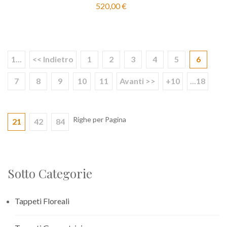
520,00 €
1...
<< Indietro
1
2
3
4
5
6
7
8
9
10
11
Avanti >>
+10
...18
Righe per Pagina
21
42
84
Sotto Categorie
Tappeti Floreali