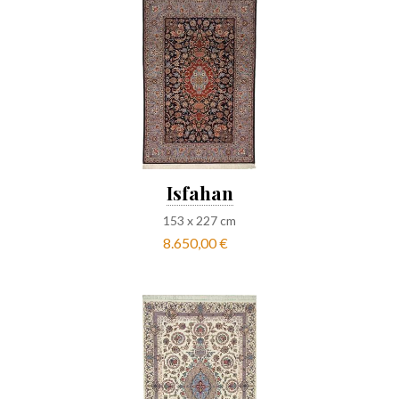
Isfahan
153
x
227
cm
8.650,00 €