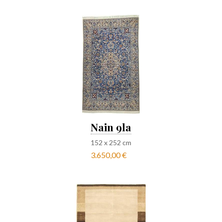
Nain 9la
152
x
252
cm
3.650,00 €