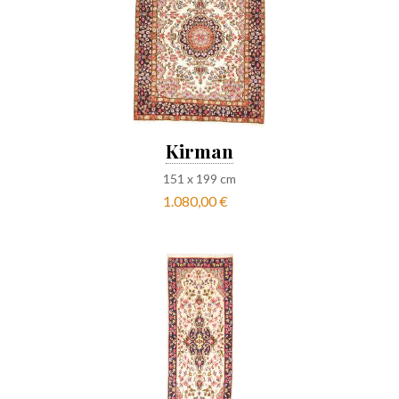
Kirman
151
x
199
cm
1.080,00 €