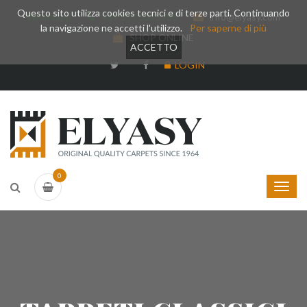
Questo sito utilizza cookies tecnici e di terze parti. Continuando
Whatsapp
+39 377 3375788
info@elyasy.com
la navigazione ne accetti l'utilizzo.
Per saperne di più
SHOP ONLINE
ACCETTO
LOGIN
0