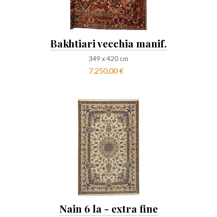
Bakhtiari vecchia manif.
349
x
420
cm
7.250,00 €
Nain 6 la - extra fine