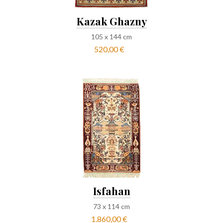
Kazak Ghazny
105
x
144
cm
520,00 €
Isfahan
73
x
114
cm
1.860,00 €