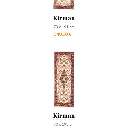
Kirman
73
x
191
cm
540,00 €
Kirman
70
x
193
cm