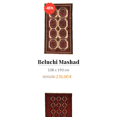
Beluchi Mashad
108
x
190
cm
420,00
231,00 €