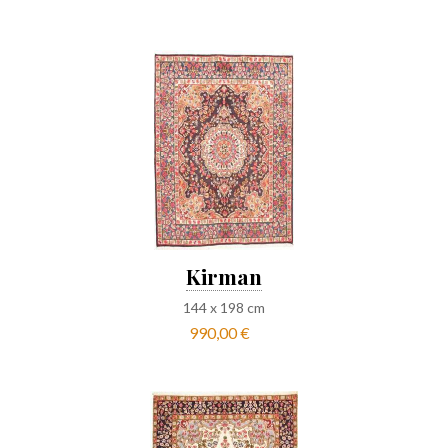
Kirman
144
x
198
cm
990,00 €