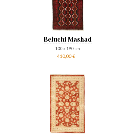
Beluchi Mashad
100
x
190
cm
410,00 €